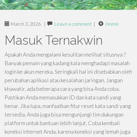
March 3, 2026
|
Leave a comment
|
Home
Masuk Ternakwin
Apakah Anda mengalami kesulitan melihat situsnya ?
Banyak pemain yang kadang kala menghadapi masalah
login ke akun mereka. Seringkali hal ini disebabkan oleh
perubahan aplikasi atau kesalahan jaringan. Jangan
khawatir, ada beberapa cara yang bisa Anda coba.
Pastikan Anda memasukkan ID dan kata sandi yang
benar. Jika lupa, manfaatkan fitur reset kata sandi yang
tersedia. Anda juga bisa mengunjungi tim dukungan
platform untuk bantuan lebih lanjut. Coba kembali
koneksi internet Anda, karena koneksi yang lemah juga