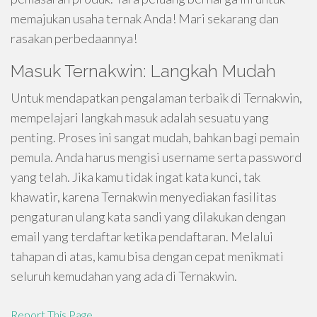
memajukan usaha ternak Anda! Mari sekarang dan
rasakan perbedaannya!
Masuk Ternakwin: Langkah Mudah
Untuk mendapatkan pengalaman terbaik di Ternakwin,
mempelajari langkah masuk adalah sesuatu yang
penting. Proses ini sangat mudah, bahkan bagi pemain
pemula. Anda harus mengisi username serta password
yang telah. Jika kamu tidak ingat kata kunci, tak
khawatir, karena Ternakwin menyediakan fasilitas
pengaturan ulang kata sandi yang dilakukan dengan
email yang terdaftar ketika pendaftaran. Melalui
tahapan di atas, kamu bisa dengan cepat menikmati
seluruh kemudahan yang ada di Ternakwin.
Report This Page