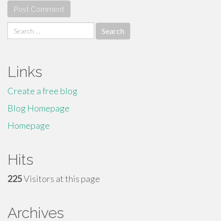
Search
for:
Links
Create a free blog
Blog Homepage
Homepage
Hits
225
Visitors at this page
Archives