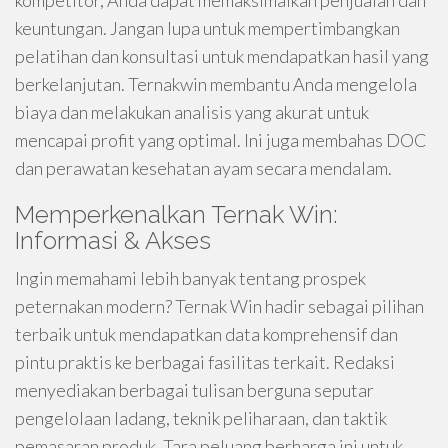
kompetitor, Anda dapat memaksimalkan penjualan dan
keuntungan. Jangan lupa untuk mempertimbangkan
pelatihan dan konsultasi untuk mendapatkan hasil yang
berkelanjutan. Ternakwin membantu Anda mengelola
biaya dan melakukan analisis yang akurat untuk
mencapai profit yang optimal. Ini juga membahas DOC
dan perawatan kesehatan ayam secara mendalam.
Memperkenalkan Ternak Win:
Informasi & Akses
Ingin memahami lebih banyak tentang prospek
peternakan modern? Ternak Win hadir sebagai pilihan
terbaik untuk mendapatkan data komprehensif dan
pintu praktis ke berbagai fasilitas terkait. Redaksi
menyediakan berbagai tulisan berguna seputar
pengelolaan ladang, teknik peliharaan, dan taktik
pemasaran produk. Tara peluang berharga ini untuk